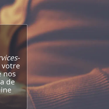
vices-
 votre
e nos
ra de
aine