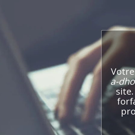
Votre
a-dho
site
forf
pro