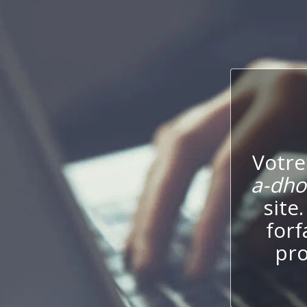
Votre
a-dho
site
forf
pro