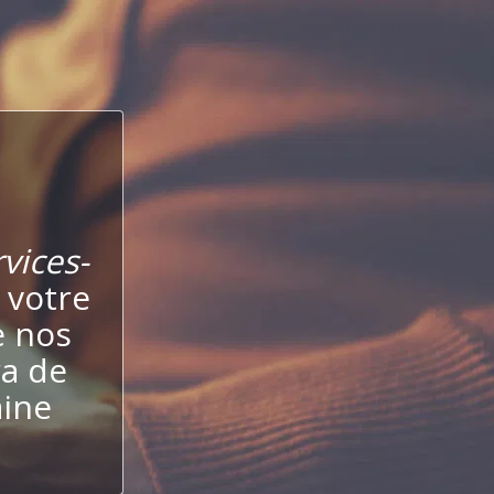
vices-
 votre
e nos
ra de
aine