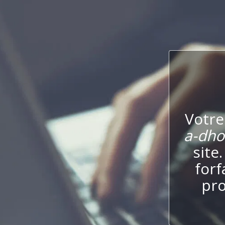
Votre
a-dho
site
forf
pro