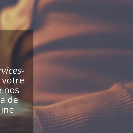
vices-
 votre
e nos
ra de
aine